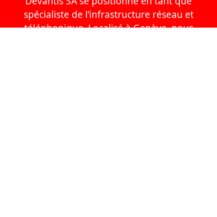
Devantis SA se positionne en tant que
spécialiste de l’infrastructure réseau et
téléphonique. Localisé à Genève, nous
offrons un ensemble de prestations
nécessaires au maintien et à la sécurité du
réseau informatique. Les services que nous
proposons s’adressent aux entreprises et
aux institutions qui souhaitent faire évoluer
leur infrastructure informatique. Nous
sommes principalement prestataires auprès
des :
IT
Entreprises
Providers