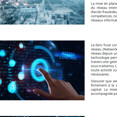
La mise en place
du réseau intern
d’accès frauduleu
compétences, nou
réseaux informat
Le Zero Trust co
réseau (Network
réseau depuis un
technologie perm
travers une gest
sous-traitants).
toute activité 
nécessaires.
S’assurer que se
fortement à la 
capital. La mis
accompagnée par 