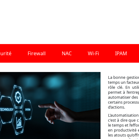
Technologie
urité
Firewall
NAC
Wi-Fi
IPAM
La bonne gestion
temps un facteur 
rôle clé. En uti
permet à l’entre
automatiser des 
certains process
d’actions.
L’automatisation
c'est à dire que
le temps et l’ef
en productivité 
les atouts qu’off