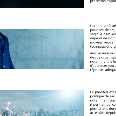
processus d’optim
Garantir la sécu
pour ses clients,
s’agit là d’un d
dépend de nombr
moyens peuvent 
technique et orga
Ainsi assurer la 
de vue organisati
notamment le fire
d’optimiser votr
réponses adéqua
Le pare-feu est 
politique de sécu
notamment comme 
il permet de co
permettent donc 
accessible depuis