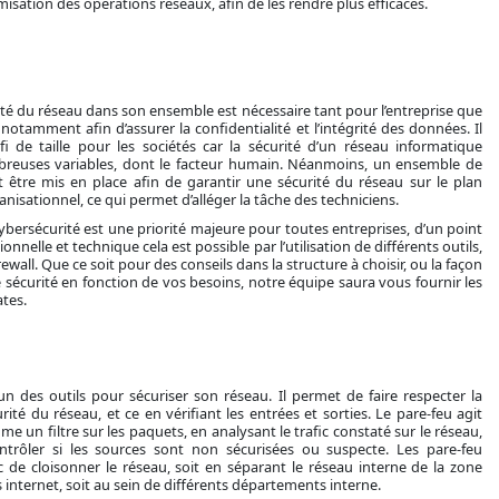
isation des opérations réseaux, afin de les rendre plus efficaces.
rité du réseau dans son ensemble est nécessaire tant pour l’entreprise que
 notamment afin d’assurer la confidentialité et l’intégrité des données. Il
éfi de taille pour les sociétés car la sécurité d’un réseau informatique
euses variables, dont le facteur humain. Néanmoins, un ensemble de
être mis en place afin de garantir une sécurité du réseau sur le plan
nisationnel, ce qui permet d’alléger la tâche des techniciens.
cybersécurité est une priorité majeure pour toutes entreprises, d’un point
onnelle et technique cela est possible par l’utilisation de différents outils,
wall. Que ce soit pour des conseils dans la structure à choisir, ou la façon
e sécurité en fonction de vos besoins, notre équipe saura vous fournir les
tes.
un des outils pour sécuriser son réseau. Il permet de faire respecter la
rité du réseau, et ce en vérifiant les entrées et sorties. Le pare-feu agit
un filtre sur les paquets, en analysant le trafic constaté sur le réseau,
ntrôler si les sources sont non sécurisées ou suspecte. Les pare-feu
de cloisonner le réseau, soit en séparant le réseau interne de la zone
 internet, soit au sein de différents départements interne.