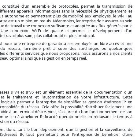
, constitué d’un ensemble de protocoles, permet la transmission de
fférents appareils informatiques sans la nécessité de physiquement les
Plus autonome et permettant plus de mobilité aux employés, le Wi-Fi au
prise est un minimum requis. Néanmoins, l’entreprise doit assurer au sein
eux de travail une connexion suffisante et adaptée aux flux générés par le
. Une connexion Wi-Fi de qualité et permet le développement d’un
travail plus sain, plus collaboratif et plus productif.
tal pour une entreprise de garantir à ses employés un libre accès et une
on du réseau, lui-même prêt à subir des surcharges ou quelconques
r les différents services que nous proposons, nous assurons à nos clients
seau optimal ainsi que sa gestion en temps réel.
resses IPv4 et IPv6 est un élément essentiel de la documentation d'un
t le traitement et l'automatisation de votre infrastructure. Cette
ogiciels permet à l’entreprise de simplifier sa gestion d’adresse IP en
consolidée du réseau. Cela offre la possibilité d’attribuer facilement une
nible à un terminal désiré. Ainsi, s’assurer du bon fonctionnement de son
onne lieu à améliorer l’efficacité opérationnelle en réduisant le temps à
stion du réseau.
ent donc tant le bon déploiement, que la gestion et la surveillance de
 d’adresses IP, tout permettant pour l’entreprise de bénéficier d’une