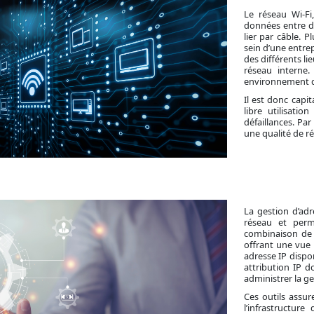
Le réseau Wi-Fi
données entre di
lier par câble. 
sein d’une entre
des différents li
réseau interne
environnement de 
Il est donc capi
libre utilisati
défaillances. Pa
une qualité de ré
La gestion d’ad
réseau et perme
combinaison de l
offrant une vue 
adresse IP dispo
attribution IP d
administrer la ge
Ces outils assur
l’infrastructure