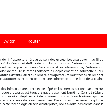
Switch
Router
 de l’infrastructure réseau au sein des entreprises a su devenir au fil du
clé de réussite et d’efficacité pour les entreprises, l’automation y joue un
lisant un logiciel au sein d’une application informatique, l’automation
prise de réduire le temps consacré au déploiement de nouveaux outils,
outils existants, ainsi que rendre des opérateurs multitâches en rendant
us autonomes, et ce en gardant une cohérence tout le long de la chaîne
 des infrastructures permet de répéter les mêmes actions sans erreur,
 chaque processus est toujours rigoureusement le même. Cela fait réduire
fort consacré au déploiement de nouveaux dispositifs sur le réseau, gagner
et en cohérence dans ces démarches. Devantis sait pleinement exploiter
re cette technologie au sein d’entreprises, nous aidons nos clients dans le